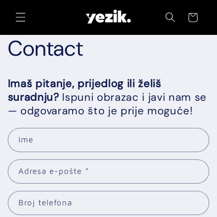
Preskoči
na
Košarica
sadržaj
Contact
Imaš pitanje, prijedlog ili želiš
suradnju?
Ispuni obrazac i javi nam se
— odgovaramo što je prije moguće!
Ime
Adresa e-pošte
*
Broj telefona