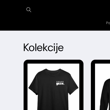
Preskoči
na
sadržaj
Po
Kolekcije