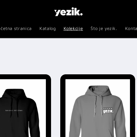
četna stranica
Katalog
Kolekcije
Što je yezik.
Kont